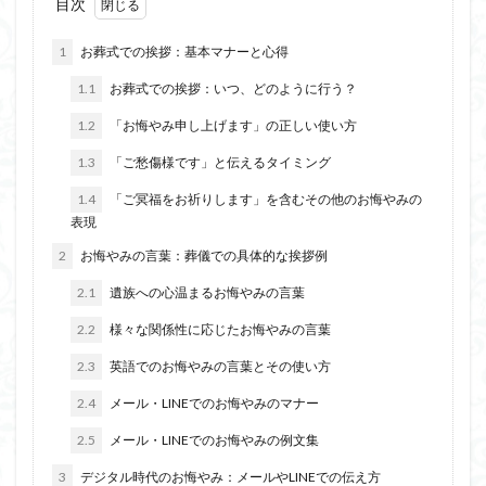
目次
1
お葬式での挨拶：基本マナーと心得
1.1
お葬式での挨拶：いつ、どのように行う？
1.2
「お悔やみ申し上げます」の正しい使い方
1.3
「ご愁傷様です」と伝えるタイミング
1.4
「ご冥福をお祈りします」を含むその他のお悔やみの
表現
2
お悔やみの言葉：葬儀での具体的な挨拶例
2.1
遺族への心温まるお悔やみの言葉
2.2
様々な関係性に応じたお悔やみの言葉
2.3
英語でのお悔やみの言葉とその使い方
2.4
メール・LINEでのお悔やみのマナー
2.5
メール・LINEでのお悔やみの例文集
3
デジタル時代のお悔やみ：メールやLINEでの伝え方