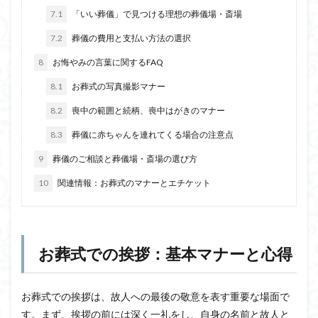
7.1
「いい葬儀」で見つける理想の葬儀場・斎場
7.2
葬儀の費用と支払い方法の選択
8
お悔やみの言葉に関するFAQ
8.1
お葬式の写真撮影マナー
8.2
喪中の範囲と続柄、喪中はがきのマナー
8.3
葬儀に赤ちゃんを連れてくる場合の注意点
9
葬儀のご相談と葬儀場・斎場の選び方
10
関連情報：お葬式のマナーとエチケット
お葬式での挨拶：基本マナーと心得
お葬式での挨拶は、故人への最後の敬意を表す重要な場面で
す。まず、挨拶の前には深く一礼をし、自身の名前と故人と