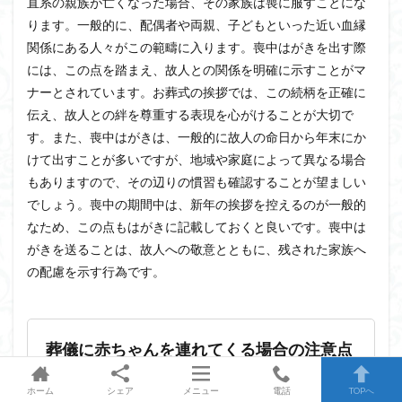
直系の親族が亡くなった場合、その家族は喪に服すことにな
ります。一般的に、配偶者や両親、子どもといった近い血縁
関係にある人々がこの範疇に入ります。喪中はがきを出す際
には、この点を踏まえ、故人との関係を明確に示すことがマ
ナーとされています。お葬式の挨拶では、この続柄を正確に
伝え、故人との絆を尊重する表現を心がけることが大切で
す。また、喪中はがきは、一般的に故人の命日から年末にか
けて出すことが多いですが、地域や家庭によって異なる場合
もありますので、その辺りの慣習も確認することが望ましい
でしょう。喪中の期間中は、新年の挨拶を控えるのが一般的
なため、この点もはがきに記載しておくと良いです。喪中は
がきを送ることは、故人への敬意とともに、残された家族へ
の配慮を示す行為です。
葬儀に赤ちゃんを連れてくる場合の注意点
ホーム
シェア
メニュー
電話
TOPへ