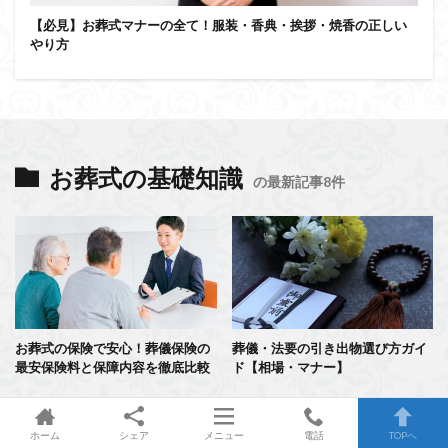
【必見】お葬式マナーの全て！服装・香典・挨拶・焼香の正しい
やり方
お葬式の基礎知識
の最新記事8件
お葬式の保険で安心！葬儀保険の
葬儀・法要の引き出物選び方ガイ
最安保険料と保障内容を徹底比較
ド【相場・マナー】
ホーム
シェア
メニュー
電話
TOPへ