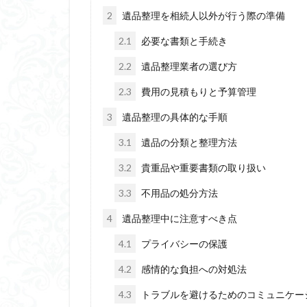
2
遺品整理を相続人以外が行う際の準備
2.1
必要な書類と手続き
2.2
遺品整理業者の選び方
2.3
費用の見積もりと予算管理
3
遺品整理の具体的な手順
3.1
遺品の分類と整理方法
3.2
貴重品や重要書類の取り扱い
3.3
不用品の処分方法
4
遺品整理中に注意すべき点
4.1
プライバシーの保護
4.2
感情的な負担への対処法
4.3
トラブルを避けるためのコミュニケー